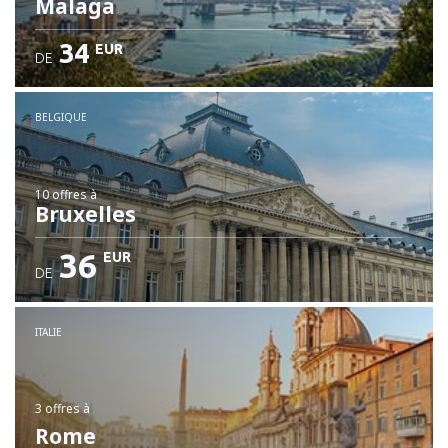
Malaga
34
EUR
DE
BELGIQUE
10 offres
à
Bruxelles
36
EUR
DE
ITALIE
3 offres
à
Rome