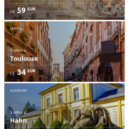
59
EUR
DE
FRANCE
7 offres
à
Toulouse
34
EUR
DE
ALLEMAGNE
3 offres
à
Hahn