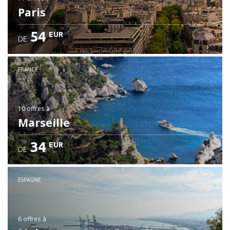
Paris
54
EUR
DE
FRANCE
10 offres
à
Marseille
34
EUR
DE
ESPAGNE
6 offres
à