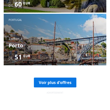
60
EUR
DE
PORTUGAL
2 offres
à
Porto
51
EUR
DE
Voir plus d'offres
ADVERTISEMENT