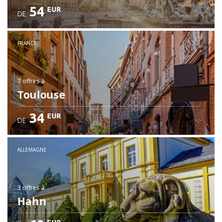
54
EUR
DE
FRANCE
7 offres
à
Toulouse
34
EUR
DE
ALLEMAGNE
3 offres
à
Hahn