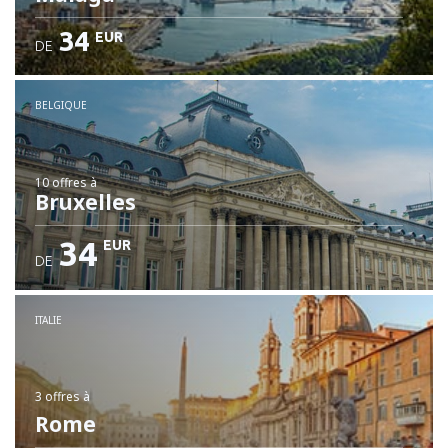
34
EUR
DE
BELGIQUE
10 offres
à
Bruxelles
34
EUR
DE
ITALIE
3 offres
à
Rome