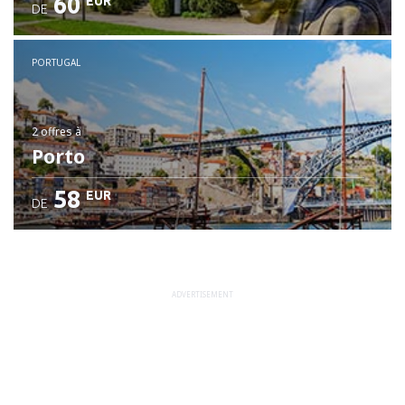
60
EUR
DE
PORTUGAL
2 offres
à
Porto
58
EUR
DE
ADVERTISEMENT