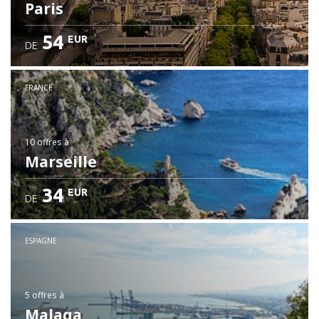
Paris
54
EUR
DE
FRANCE
10 offres
à
Marseille
34
EUR
DE
ESPAGNE
5 offres
à
Malaga