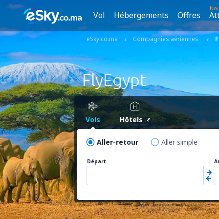
No
Vol
Hébergements
Offres
At
eSky.co.ma
Compagnies aériennes
F
FlyEgypt
Vols
Hôtels
Aller-retour
Aller simple
Départ
A