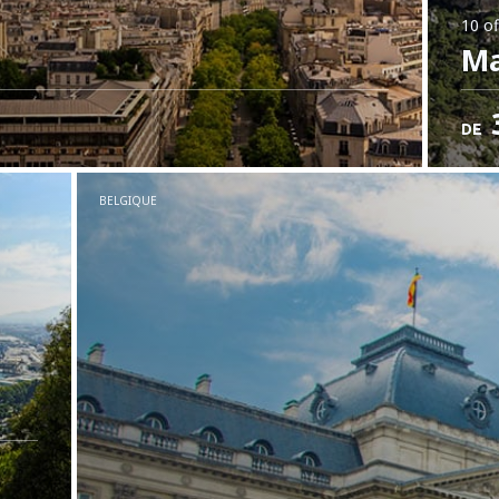
10 of
Ma
DE
BELGIQUE