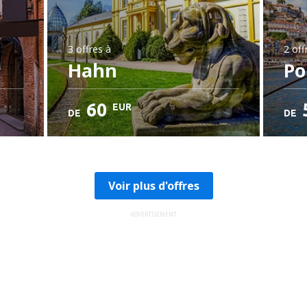
3 offres
à
2 off
Hahn
Po
60
EUR
DE
DE
Voir plus d'offres
ADVERTISEMENT