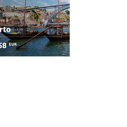
res
à
rto
58
EUR