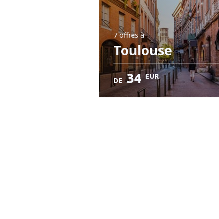
7 offres
à
Toulouse
34
EUR
DE