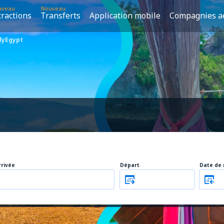
uveau
Nouveau
tractions
Transferts
Application mobile
Compagnies a
lyEgypt
rrivée
Départ
Date de 