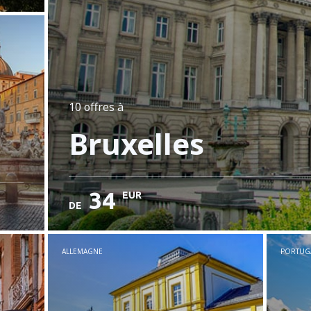
10 offres
à
Bruxelles
34
EUR
DE
ALLEMAGNE
PORTUG