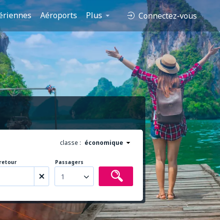
ériennes
Aéroports
Plus
Connectez-vous
classe :
économique
retour
Passagers
1