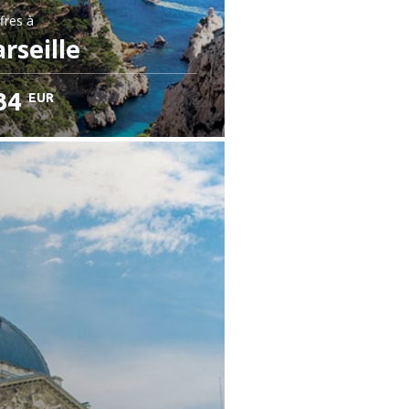
fres
à
rseille
34
EUR