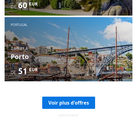
60
EUR
DE
PORTUGAL
2 offres
à
Porto
51
EUR
DE
Voir plus d'offres
ADVERTISEMENT