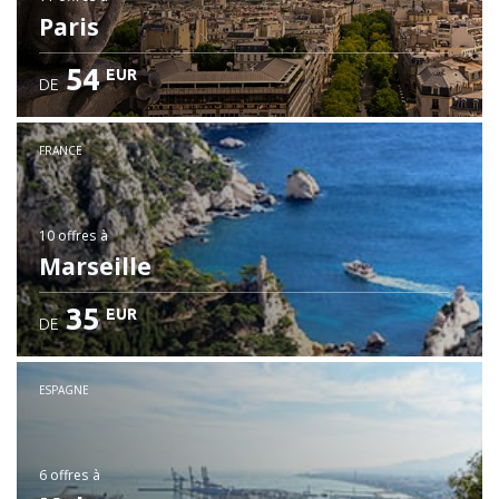
Paris
54
EUR
DE
FRANCE
10 offres
à
Marseille
35
EUR
DE
ESPAGNE
6 offres
à