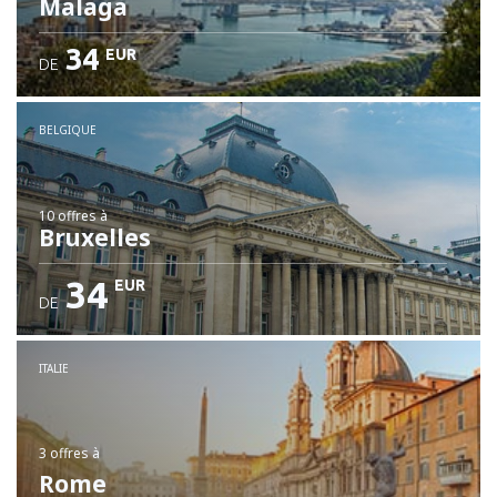
Malaga
34
EUR
DE
BELGIQUE
10 offres
à
Bruxelles
34
EUR
DE
ITALIE
3 offres
à
Rome