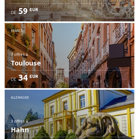
59
EUR
DE
FRANCE
7 offres
à
Toulouse
34
EUR
DE
ALLEMAGNE
3 offres
à
Hahn