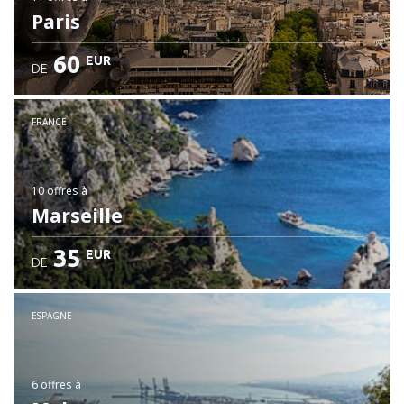
Paris
60
EUR
DE
FRANCE
10 offres
à
Marseille
35
EUR
DE
ESPAGNE
6 offres
à