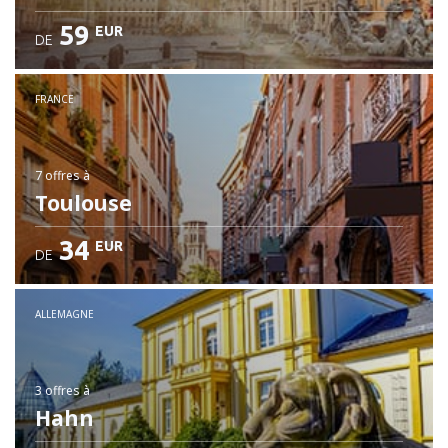
59
EUR
DE
FRANCE
7 offres
à
Toulouse
34
EUR
DE
ALLEMAGNE
3 offres
à
Hahn