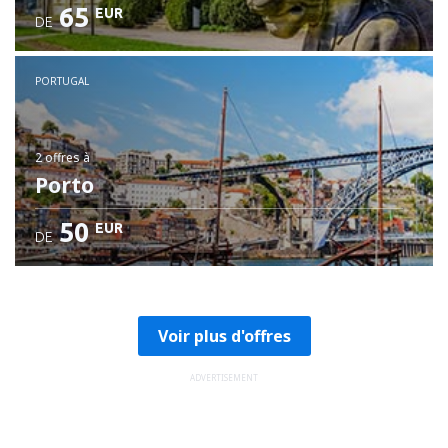
65
EUR
DE
PORTUGAL
2 offres
à
Porto
50
EUR
DE
Voir plus d'offres
ADVERTISEMENT