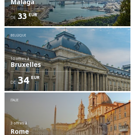
Malaga
33
EUR
DE
BELGIQUE
10 offres
à
Bruxelles
34
EUR
DE
ITALIE
3 offres
à
Rome