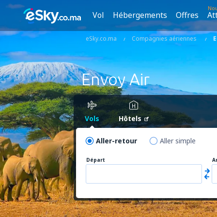
No
Vol
Hébergements
Offres
At
eSky.co.ma
Compagnies aériennes
E
Envoy Air
Vols
Hôtels
Aller-retour
Aller simple
Départ
A