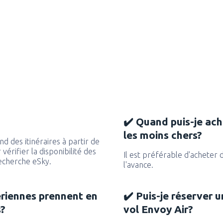
✔️ Quand puis-je ache
les moins chers?
d des itinéraires à partir de
vérifier la disponibilité des
Il est préférable d'acheter 
recherche eSky.
l'avance.
ériennes prennent en
✔️ Puis-je réserver u
s?
vol Envoy Air?