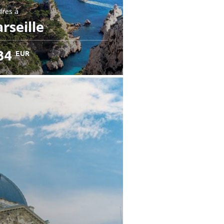
fres
à
rseille
34
EUR