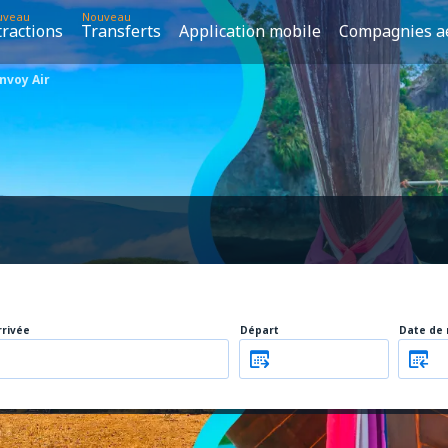
uveau
Nouveau
tractions
Transferts
Application mobile
Compagnies a
nvoy Air
rrivée
Départ
Date de 