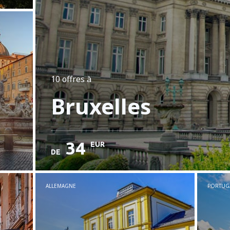
10 offres
à
Bruxelles
34
EUR
DE
ALLEMAGNE
PORTUG