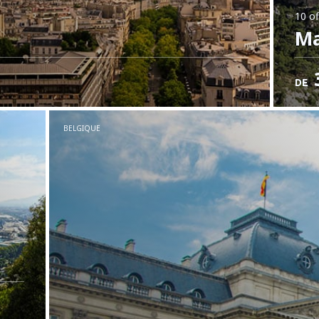
10 of
Ma
DE
BELGIQUE