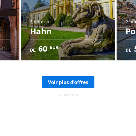
3 offres
à
2 off
Hahn
Po
60
EUR
DE
DE
Voir plus d'offres
ADVERTISEMENT