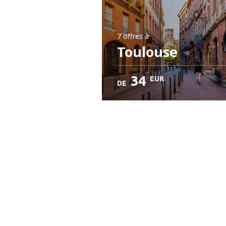
7 offres
à
Toulouse
34
EUR
DE