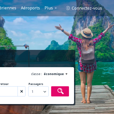
ériennes
Aéroports
Plus
Connectez-vous
classe :
économique
retour
Passagers
1