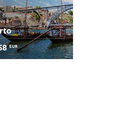
res
à
rto
58
EUR