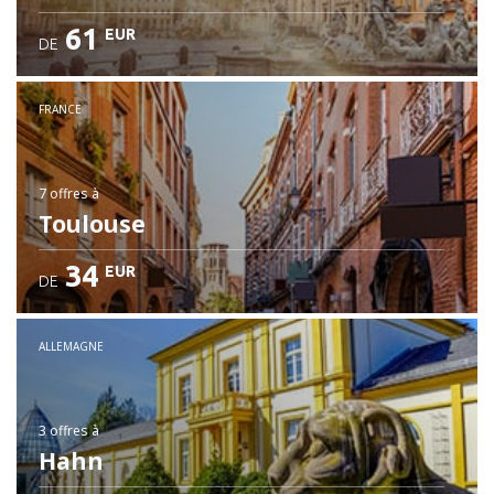
61
EUR
DE
FRANCE
7 offres
à
Toulouse
34
EUR
DE
ALLEMAGNE
3 offres
à
Hahn