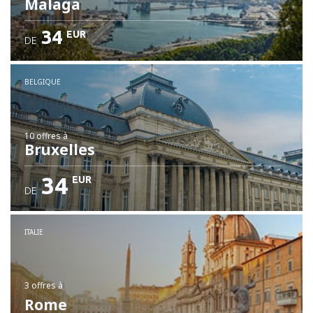
Malaga
34
EUR
DE
BELGIQUE
10 offres
à
Bruxelles
34
EUR
DE
ITALIE
3 offres
à
Rome