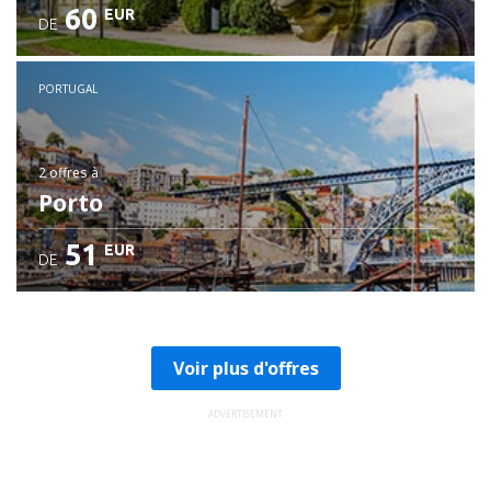
60
EUR
DE
PORTUGAL
2 offres
à
Porto
51
EUR
DE
Voir plus d'offres
ADVERTISEMENT