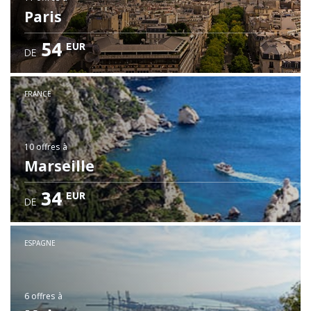
Paris
54
EUR
DE
FRANCE
10 offres
à
Marseille
34
EUR
DE
ESPAGNE
6 offres
à