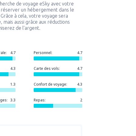
echerche de voyage eSky avec votre
 réserver un hébergement dans le
. Grâce à cela, votre voyage sera
, mais aussi grâce aux réductions
miserez de l'argent.
ale:
4.7
Personnel:
4.7
4.3
Carte des vols:
4.7
1.3
Confort de voyage:
4.3
ges:
3.3
Repas:
2