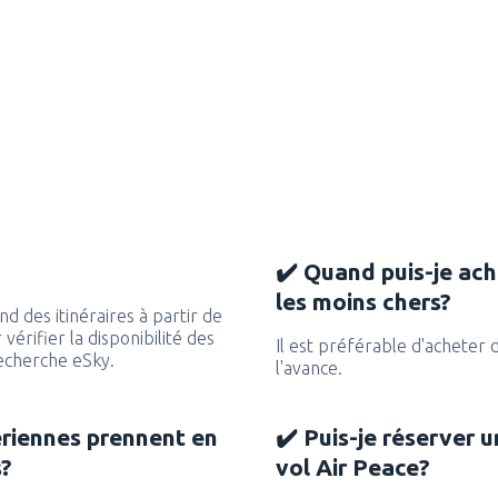
✔️ Quand puis-je ache
les moins chers?
d des itinéraires à partir de
vérifier la disponibilité des
Il est préférable d'acheter 
recherche eSky.
l'avance.
ériennes prennent en
✔️ Puis-je réserver u
s?
vol Air Peace?