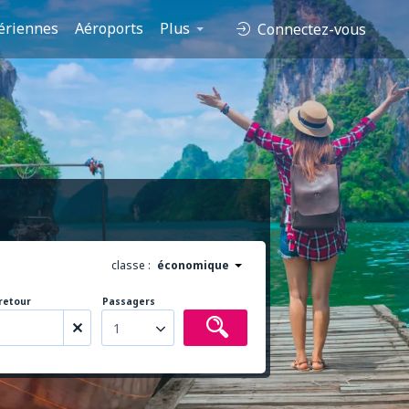
ériennes
Aéroports
Plus
Connectez-vous
classe :
économique
retour
Passagers
1