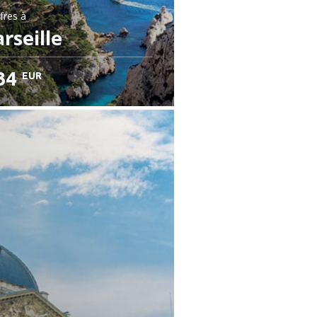
fres
à
rseille
34
EUR