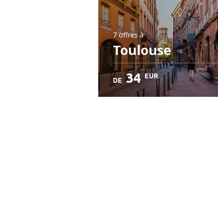
7 offres
à
Toulouse
34
EUR
DE