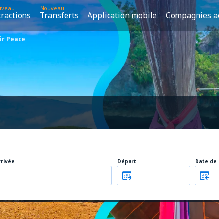
uveau
Nouveau
tractions
Transferts
Application mobile
Compagnies a
ir Peace
rrivée
Départ
Date de 