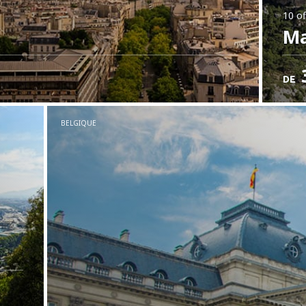
10 of
Ma
DE
BELGIQUE