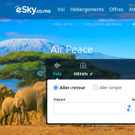
No
Vol
Hébergements
Offres
At
eSky.co.ma
Compagnies aériennes
A
Air Peace
Vols
Hôtels
Aller-retour
Aller simple
Départ
A