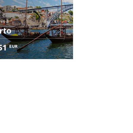
res
à
rto
51
EUR