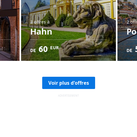
3 offres
à
2 off
Hahn
Po
60
EUR
DE
DE
Voir plus d'offres
ADVERTISEMENT