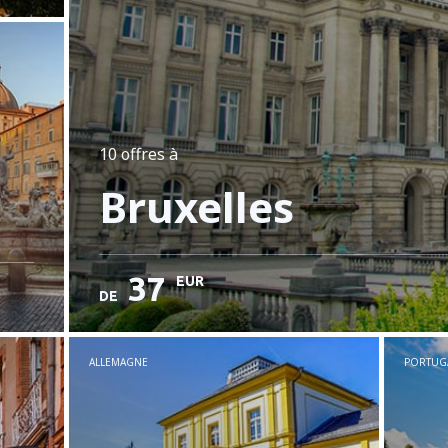
10 offres
à
Bruxelles
37
EUR
DE
ALLEMAGNE
PORTUG