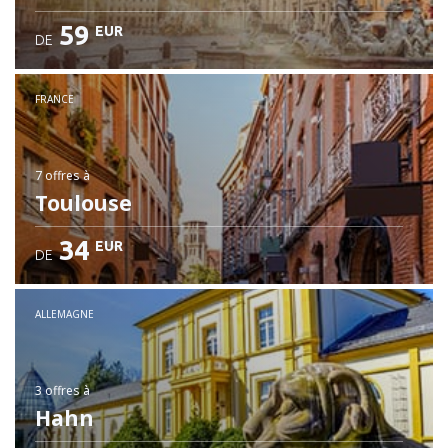
59
EUR
DE
FRANCE
7 offres
à
Toulouse
34
EUR
DE
ALLEMAGNE
3 offres
à
Hahn