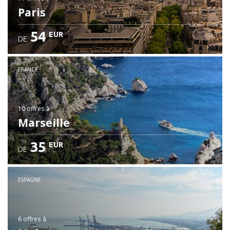
Paris
54
EUR
DE
FRANCE
10 offres
à
Marseille
35
EUR
DE
ESPAGNE
6 offres
à