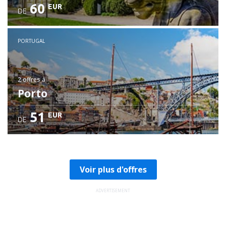
60
EUR
DE
PORTUGAL
2 offres
à
Porto
51
EUR
DE
Voir plus d'offres
ADVERTISEMENT