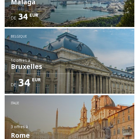
Malaga
34
EUR
DE
BELGIQUE
10 offres
à
Bruxelles
34
EUR
DE
ITALIE
3 offres
à
Rome