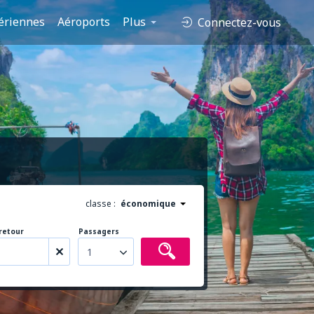
ériennes
Aéroports
Plus
Connectez-vous
classe :
économique
retour
Passagers
1