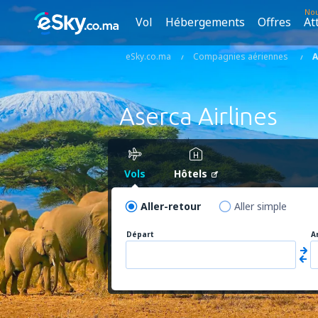
No
Vol
Hébergements
Offres
At
eSky.co.ma
Compagnies aériennes
A
Aserca Airlines
Vols
Hôtels
Aller-retour
Aller simple
Départ
A