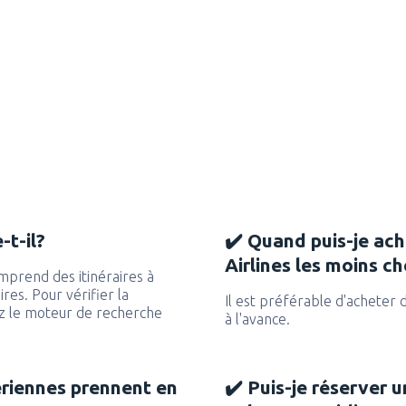
-t-il?
✔️ Quand puis-je ach
Airlines les moins ch
omprend des itinéraires à
res. Pour vérifier la
Il est préférable d'acheter d
sez le moteur de recherche
à l'avance.
ériennes prennent en
✔️ Puis-je réserver u