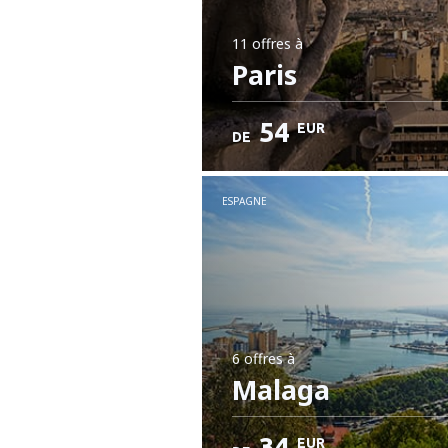
11 offres
à
Paris
54
EUR
DE
ESPAGNE
6 offres
à
Malaga
34
EUR