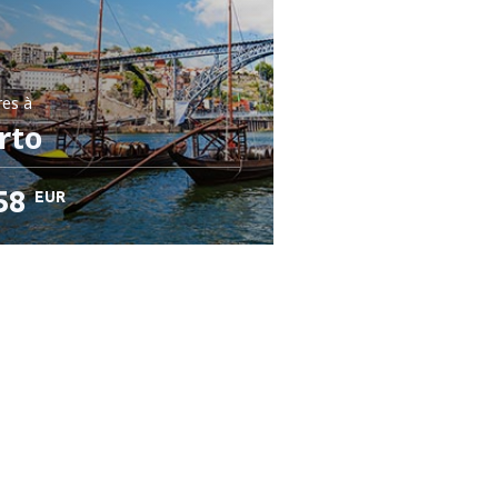
res
à
rto
58
EUR