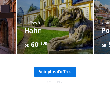
3 offres
à
2 off
Hahn
Po
60
EUR
DE
DE
Voir plus d'offres
ADVERTISEMENT