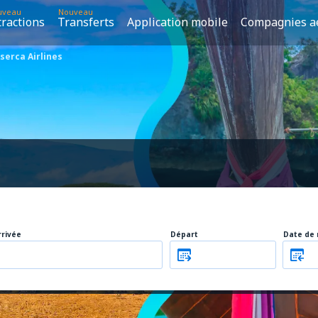
uveau
Nouveau
tractions
Transferts
Application mobile
Compagnies a
serca Airlines
rrivée
Départ
Date de 