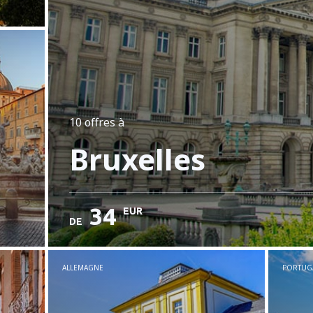
10 offres
à
Bruxelles
34
EUR
DE
ALLEMAGNE
PORTUG