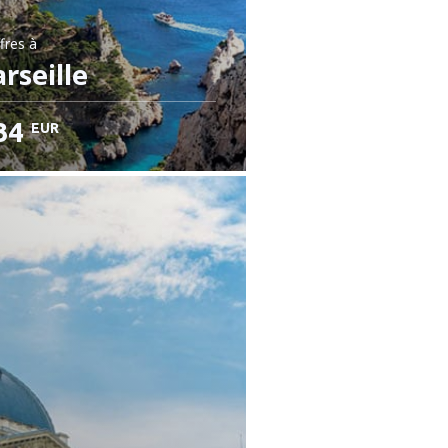
fres
à
rseille
34
EUR