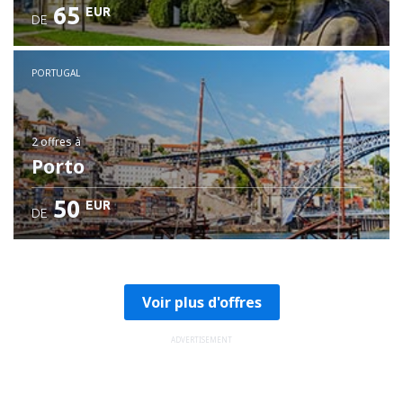
65
EUR
DE
PORTUGAL
2 offres
à
Porto
50
EUR
DE
Voir plus d'offres
ADVERTISEMENT