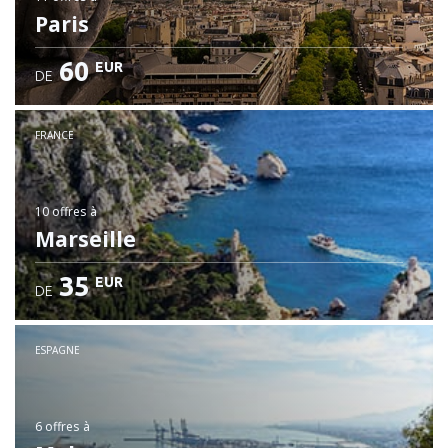
Paris
60
EUR
DE
FRANCE
10 offres
à
Marseille
35
EUR
DE
ESPAGNE
6 offres
à