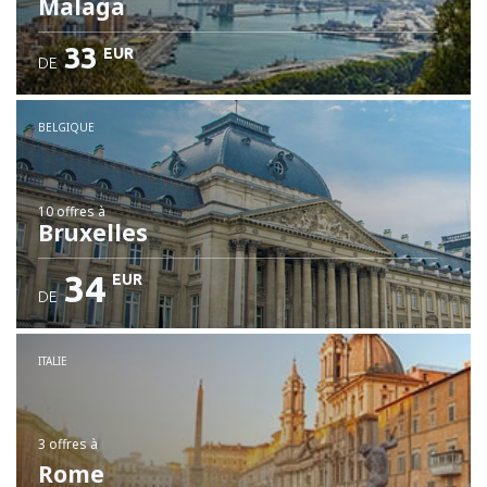
Malaga
33
EUR
DE
BELGIQUE
10 offres
à
Bruxelles
34
EUR
DE
ITALIE
3 offres
à
Rome