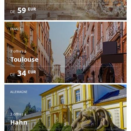
59
EUR
DE
FRANCE
7 offres
à
Toulouse
34
EUR
DE
ALLEMAGNE
3 offres
à
Hahn