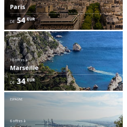
Paris
54
EUR
DE
FRANCE
10 offres
à
Marseille
34
EUR
DE
ESPAGNE
6 offres
à