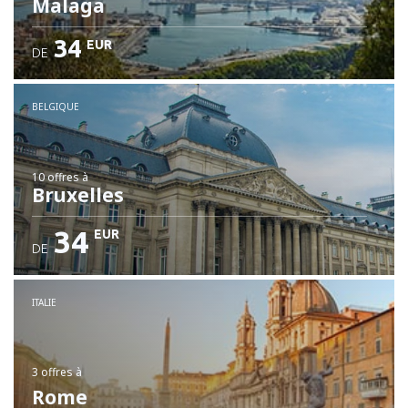
Malaga
34
EUR
DE
BELGIQUE
10 offres
à
Bruxelles
34
EUR
DE
ITALIE
3 offres
à
Rome