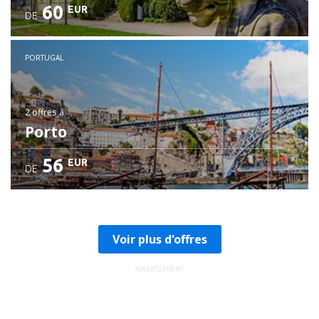
60
EUR
DE
PORTUGAL
2 offres
à
Porto
56
EUR
DE
Voir plus d'offres
ADVERTISEMENT