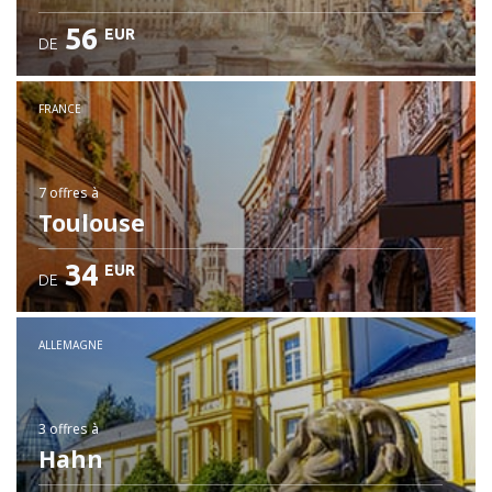
56
EUR
DE
FRANCE
7 offres
à
Toulouse
34
EUR
DE
ALLEMAGNE
3 offres
à
Hahn