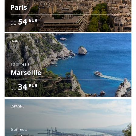
Paris
54
EUR
DE
FRANCE
10 offres
à
Marseille
34
EUR
DE
ESPAGNE
6 offres
à