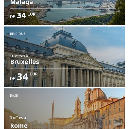
Malaga
34
EUR
DE
BELGIQUE
10 offres
à
Bruxelles
34
EUR
DE
ITALIE
3 offres
à
Rome