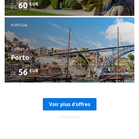
60
EUR
DE
PORTUGAL
2 offres
à
Porto
56
EUR
DE
Voir plus d'offres
ADVERTISEMENT