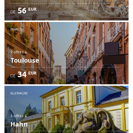
56
EUR
DE
FRANCE
7 offres
à
Toulouse
34
EUR
DE
ALLEMAGNE
3 offres
à
Hahn