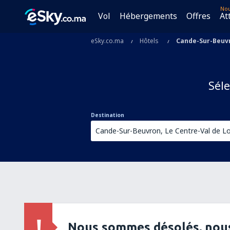
No
Vol
Hébergements
Offres
At
eSky.co.ma
Hôtels
Cande-Sur-Beuv
Séle
Destination
Nous sommes désolés, nous