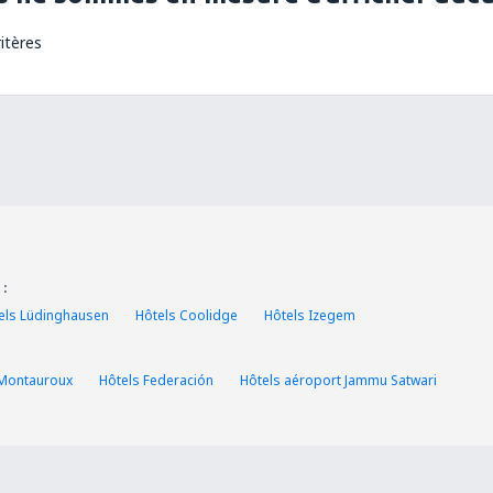
itères
 :
els Lüdinghausen
Hôtels Coolidge
Hôtels Izegem
 Montauroux
Hôtels Federación
Hôtels aéroport Jammu Satwari