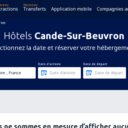
uveau
Nouveau
tractions
Transferts
Application mobile
Compagnies a
ron
Hôtels
Cande-Sur-Beuvron
ctionnez la date et réserver votre hébergem
Date d'arrivée
Date de départ
 ne sommes en mesure d’afficher aucu