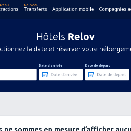
uveau
Nouveau
tractions
Transferts
Application mobile
Compagnies a
Hôtels
Relov
ctionnez la date et réserver votre hébergem
Date d'arrivée
Date de départ
 ne sommes en mesure d’afficher aucu