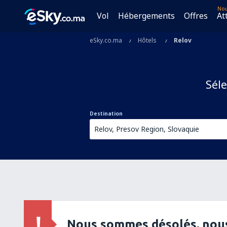
No
Vol
Hébergements
Offres
At
eSky.co.ma
Hôtels
Relov
Séle
Destination
Nous sommes désolés, nous