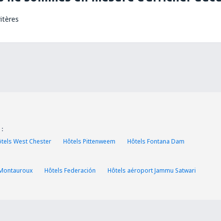
itères
 :
tels West Chester
Hôtels Pittenweem
Hôtels Fontana Dam
 Montauroux
Hôtels Federación
Hôtels aéroport Jammu Satwari