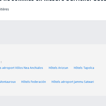
itères
 :
s aéroport Vólos Nea Anchialos
Hôtels Arizcun
Hôtels Tapolca
 Montauroux
Hôtels Federación
Hôtels aéroport Jammu Satwari