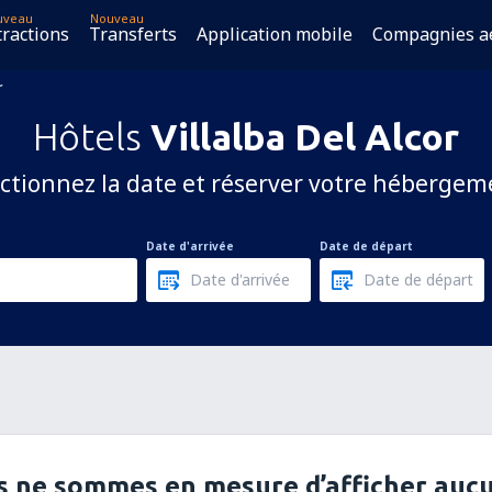
uveau
Nouveau
tractions
Transferts
Application mobile
Compagnies a
r
Hôtels
Villalba Del Alcor
ctionnez la date et réserver votre hébergem
Date d'arrivée
Date de départ
 ne sommes en mesure d’afficher aucu