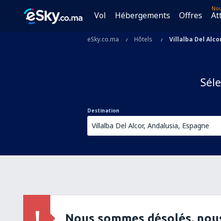
No
Vol
Hébergements
Offres
At
eSky.co.ma
Hôtels
Villalba Del Alco
Séle
Destination
Nous sommes désolés, nous