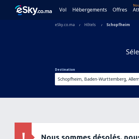
No
Vol
Hébergements
Offres
At
eSky.co.ma
Hôtels
Schopfheim
Séle
Destination
Nous sommes désolés, nous