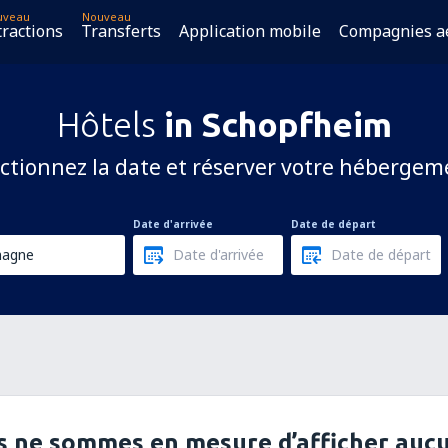
uveau
Nouveau
tractions
Transferts
Application mobile
Compagnies a
Hôtels
in Schopfheim
ctionnez la date et réserver votre hébergem
Date d'arrivée
Date de départ
 ne sommes en mesure d’afficher aucu