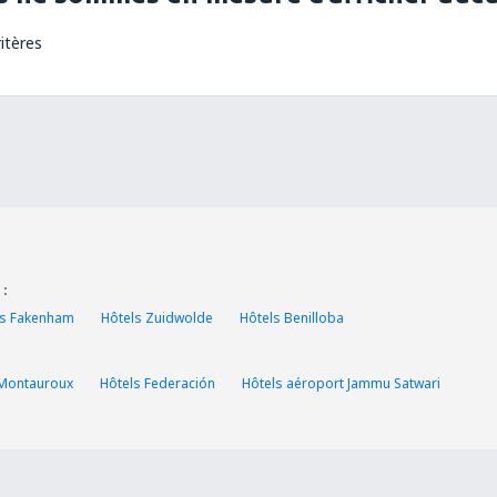
itères
 :
ls Fakenham
Hôtels Zuidwolde
Hôtels Benilloba
 Montauroux
Hôtels Federación
Hôtels aéroport Jammu Satwari