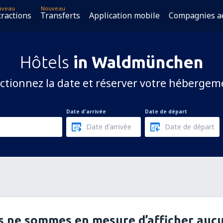
uveau
Nouveau
tractions
Transferts
Application mobile
Compagnies a
Hôtels
in Waldmünchen
ctionnez la date et réserver votre hébergem
Date d'arrivée
Date de départ
 ne sommes en mesure d’afficher aucu