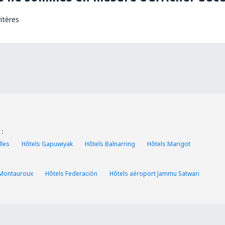
itères
 :
lles
Hôtels Gapuwiyak
Hôtels Balnarring
Hôtels Marigot
 Montauroux
Hôtels Federación
Hôtels aéroport Jammu Satwari