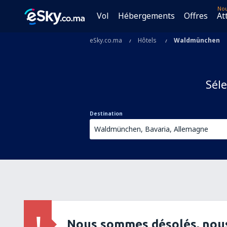
No
Vol
Hébergements
Offres
At
eSky.co.ma
Hôtels
Waldmünchen
Séle
Destination
Nous sommes désolés, nous