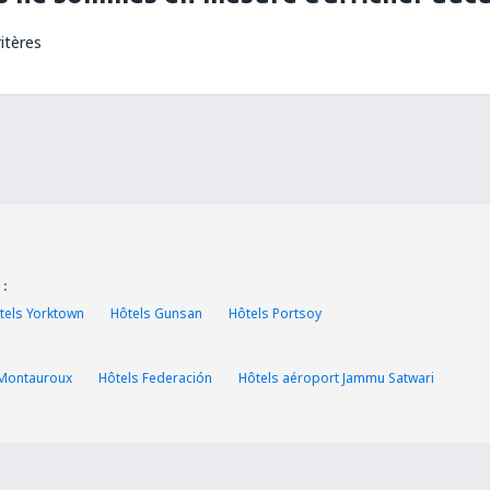
itères
 :
tels Yorktown
Hôtels Gunsan
Hôtels Portsoy
 Montauroux
Hôtels Federación
Hôtels aéroport Jammu Satwari