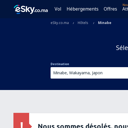
No
Vol
Hébergements
Offres
At
eSky.co.ma
Hôtels
Minabe
Séle
Destination
Nous sommes désolés, nous