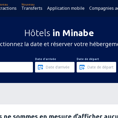
uveau
Nouveau
tractions
Transferts
Application mobile
Compagnies a
Hôtels
in Minabe
ctionnez la date et réserver votre hébergem
Date d'arrivée
Date de départ
 ne sommes en mesure d’afficher aucu