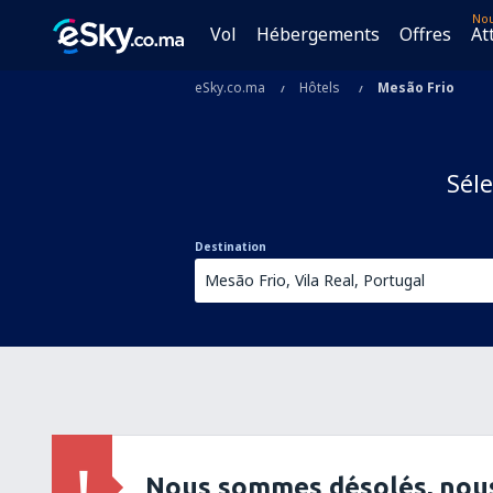
No
Vol
Hébergements
Offres
At
eSky.co.ma
Hôtels
Mesão Frio
Séle
Destination
Nous sommes désolés, nous