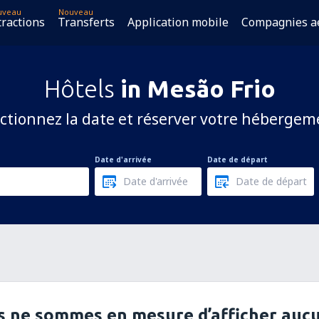
uveau
Nouveau
tractions
Transferts
Application mobile
Compagnies a
Hôtels
in Mesão Frio
ctionnez la date et réserver votre hébergem
Date d'arrivée
Date de départ
 ne sommes en mesure d’afficher aucu