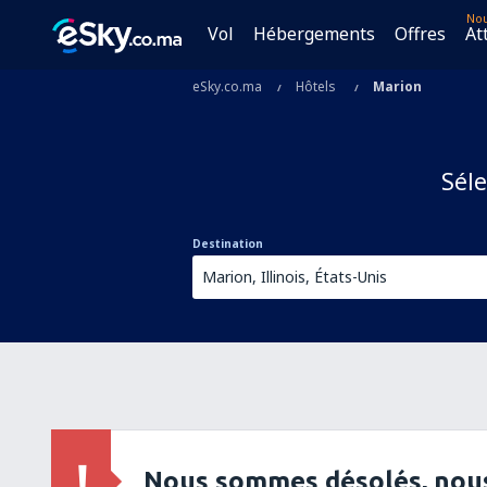
No
Vol
Hébergements
Offres
At
eSky.co.ma
Hôtels
Marion
Séle
Destination
Nous sommes désolés, nous