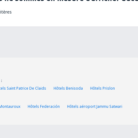
itères
 :
els Saint Patrice De Claids
Hôtels Benisoda
Hôtels Prislon
 Montauroux
Hôtels Federación
Hôtels aéroport Jammu Satwari