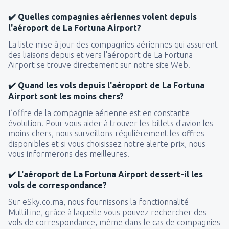
34
de
Essaouira, Mogador
(ESU)
DE
EUR
✔️ Quelles compagnies aériennes volent depuis
85
DE
EUR
de
Essaouira, Mogador
(ESU)
l'aéroport de La Fortuna Airport?
77
de
Tetouan, Sania Ramel
(TTU)
DE
EUR
La liste mise à jour des compagnies aériennes qui assurent
34
de
Tetouan, Sania Ramel
(TTU)
DE
EUR
des liaisons depuis et vers l'aéroport de La Fortuna
34
Airport se trouve directement sur notre site Web.
DE
EUR
de
Tetouan, Sania Ramel
(TTU)
60
de
Casablanca, Muhammed V
(CMN)
DE
EUR
✔️ Quand les vols depuis l'aéroport de La Fortuna
119
de
Ouarzazate, Ouarzazate Airport
(OZZ)
DE
EUR
Airport sont les moins chers?
55
DE
EUR
de
Oujda, Angads
(OUD)
L’offre de la compagnie aérienne est en constante
73
DE
EUR
évolution. Pour vous aider à trouver les billets d'avion les
de
Rabat, Sale
(RBA)
moins chers, nous surveillons régulièrement les offres
disponibles et si vous choisissez notre alerte prix, nous
60
DE
EUR
de
Rabat, Sale
(RBA)
vous informerons des meilleures.
44
DE
EUR
de
Tanger , Ibn Battouta
(TNG)
✔️ L'aéroport de La Fortuna Airport dessert-il les
52
vols de correspondance?
DE
EUR
de
Marrakech, Menara
(RAK)
85
Sur eSky.co.ma, nous fournissons la fonctionnalité
DE
EUR
MultiLine, grâce à laquelle vous pouvez rechercher des
vols de correspondance, même dans le cas de compagnies