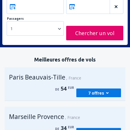
Passagers
1
Chercher un vol
Meilleures offres de vols
Paris Beauvais-Tille
France
54
EUR
DE
7 offres
de
Agadir, Al Massira
(AGA)
Marseille Provence
63
France
DE
EUR
34
EUR
DE