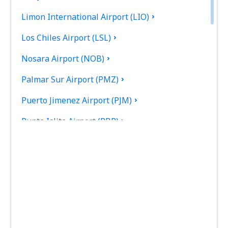
Limon International Airport (LIO)
Los Chiles Airport (LSL)
Nosara Airport (NOB)
Palmar Sur Airport (PMZ)
Puerto Jimenez Airport (PJM)
Punta Islita Airport (PBP)
Quepos La Managua Airport (XQP)
Tamarindo Airport (TNO)
Tambor Airport (TMU)
San José
Tortuguero Airport (TTQ)