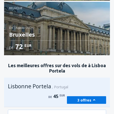
Voir les détails
BELGIQUE
de : Agadir (AGA)
Bruxelles
72
EUR
DE
Voir les détails
Les meilleures offres sur des vols de à Lisboa
Portela
Lisbonne Portela
Portugal
45
EUR
DE
3 offres