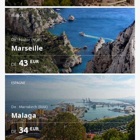
Voir les détails
FRANCE
de : Nador (NDR)
Marseille
43
EUR
DE
Voir les détails
ESPAGNE
de : Marrakech (RAK)
Malaga
34
EUR
DE