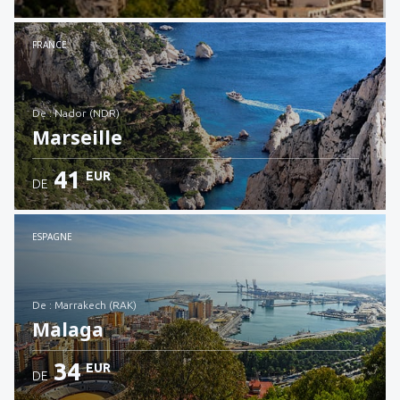
Voir les détails
FRANCE
de : Nador (NDR)
Marseille
41
EUR
DE
Voir les détails
ESPAGNE
de : Marrakech (RAK)
Malaga
34
EUR
DE