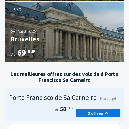
Voir les détails
BELGIQUE
de : Agadir (AGA)
Bruxelles
69
EUR
DE
Voir les détails
Les meilleures offres sur des vols de à Porto
Francisco Sa Carneiro
Porto Francisco de Sa Carneiro
Portugal
58
EUR
DE
2 offres