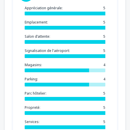
Appréciation générale:
5
Emplacement:
5
Salon d’attente:
5
Signalisation de l'aéroport:
5
Magasins:
4
Parking:
4
Parc hôtelier:
5
Propreté:
5
Services:
5