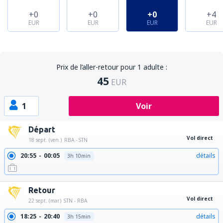
+0
+0
+0
+4
EUR
EUR
EUR
EUR
Prix de l’aller-retour pour 1 adulte :
45
EUR
1
Voir
Départ
Vol direct
18 sept. (ven.)
RBA - STN
20:55
00:05
détails
3h 10min
Retour
Vol direct
22 sept. (mar.)
STN - RBA
18:25
20:40
détails
3h 15min