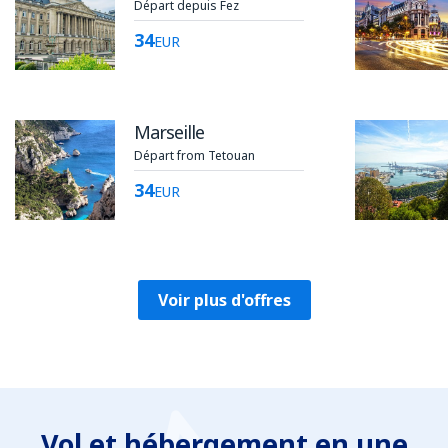
Départ depuis Fez
34
EUR
Marseille
Départ from Tetouan
34
EUR
Voir plus d'offres
Vol et hébergement en une