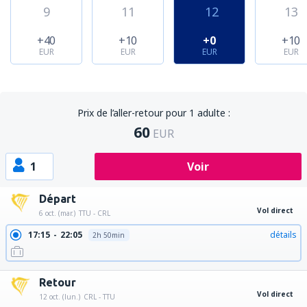
9
11
12
13
+40
+10
+0
+10
EUR
EUR
EUR
EUR
Prix de l’aller-retour pour 1 adulte :
60
EUR
1
Voir
Départ
Vol direct
6 oct. (mar.)
TTU - CRL
17:15
22:05
détails
2h 50min
Retour
Vol direct
12 oct. (lun.)
CRL - TTU