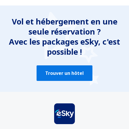
À mon avis, cet article :
N'est pas clair
Vol et hébergement en une
Contient des informations inexactes
seule réservation ?
Ne couvre pas l'ensemble du sujet
Est trop long
Avec les packages eSky, c'est
possible !
Envoyer
Trouver un hôtel