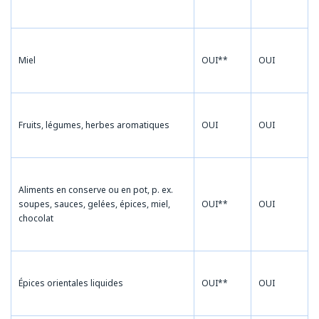
Miel
OUI**
OUI
Fruits, légumes, herbes aromatiques
OUI
OUI
Aliments en conserve ou en pot, p. ex.
soupes, sauces, gelées, épices, miel,
OUI**
OUI
chocolat
Épices orientales liquides
OUI**
OUI