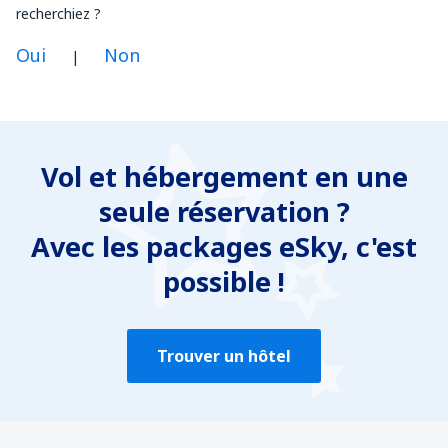
recherchiez ?
Oui
Non
|
À mon avis, cet article :
N'est pas clair
Vol et hébergement en une
Contient des informations inexactes
seule réservation ?
Ne couvre pas l'ensemble du sujet
Est trop long
Avec les packages eSky, c'est
possible !
Envoyer
Trouver un hôtel