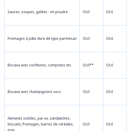
Sauces, soupes, gelées - en poudre
OUI
OUI
Fromages à pâte dure de type parmesan
OUI
OUI
Bocaux avec confitures, compotes etc.
OUI**
OUI
Bocaux avec champignons secs
OUI
OUI
Aliments solides, par ex. sandwiches,
biscuits, fromages, barres de céréales,
OUI
OUI
noix