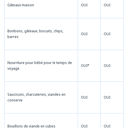
Gâteaux maison
OUI
OUI
Bonbons, gâteaux, biscuits, chips,
OUI
OUI
barres
Nourriture pour bébé pour le temps de
OUI*
OUI
voyage
Saucisses, charcuteries, viandes en
OUI
OUI
conserve
Bouillons de viande en cubes
OUI
OUI