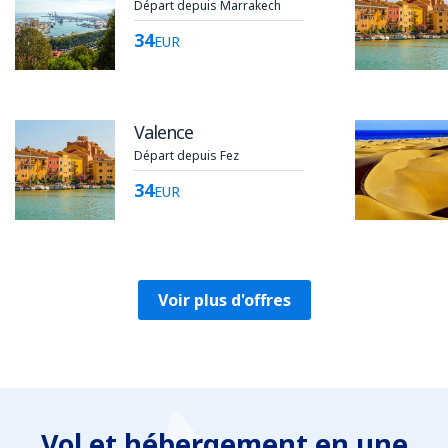
Départ depuis Marrakech
34
EUR
Valence
Départ depuis Fez
34
EUR
Voir plus d'offres
Vol et hébergement en une