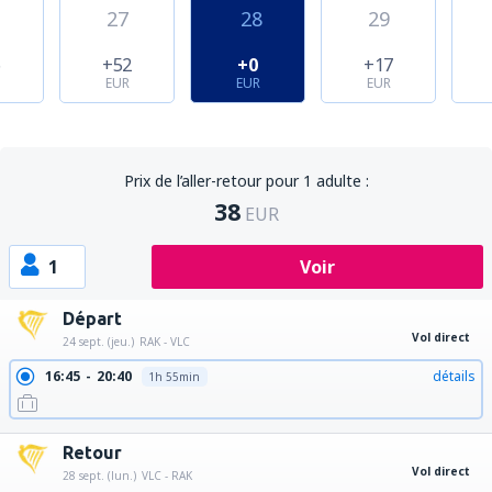
27
28
29
6
+52
+0
+17
EUR
EUR
EUR
Prix de l’aller-retour pour 1 adulte :
38
EUR
1
Voir
Départ
Vol direct
24 sept. (jeu.)
RAK - VLC
16:45
20:40
détails
1h 55min
Retour
Vol direct
28 sept. (lun.)
VLC - RAK