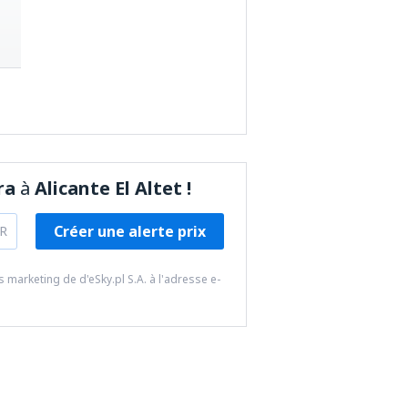
ra
à
Alicante El Altet !
Créer une alerte prix
R
 marketing de d'eSky.pl S.A. à l'adresse e-