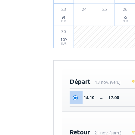
23
24
25
26
91
75
EUR
EUR
30
109
EUR
Départ
13 nov. (ven.)
14:10
→
17:00
Retour
21 nov. (sam.)