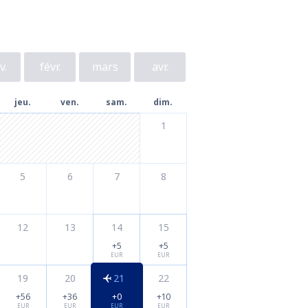
v.
févr.
mars
avr.
jeu.
ven.
sam.
dim.
1
5
6
7
8
12
13
14
15
+5
+5
EUR
EUR
19
20
21
22
+56
+36
+0
+10
EUR
EUR
EUR
EUR