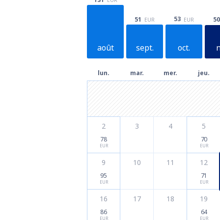
53
51
50
EUR
EUR
août
sept.
oct.
n
lun.
mar.
mer.
jeu.
2
3
4
5
78
70
EUR
EUR
9
10
11
12
95
71
EUR
EUR
16
17
18
19
86
64
EUR
EUR