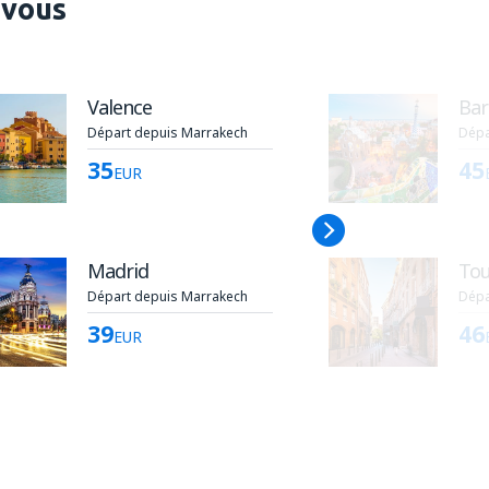
 vous
Valence
Bar
Départ depuis Marrakech
Dépa
35
45
EUR
Madrid
Tou
Départ depuis Marrakech
Dépa
39
46
EUR