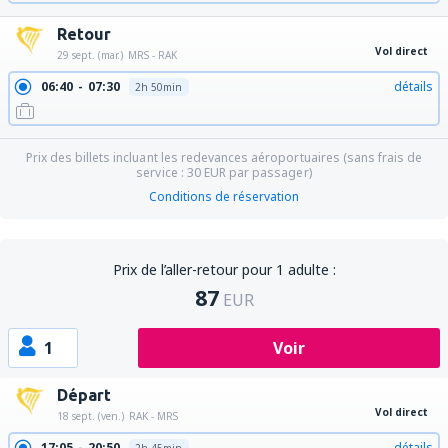
Retour
Vol direct
29 sept. (mar.)
MRS - RAK
06:40
07:30
détails
2h 50min
Prix des billets incluant les redevances aéroportuaires (sans frais de
service :
30
EUR
par passager)
Conditions de réservation
Prix de l’aller-retour pour 1 adulte :
87
EUR
1
Voir
Départ
Vol direct
18 sept. (ven.)
RAK - MRS
17:05
20:50
détails