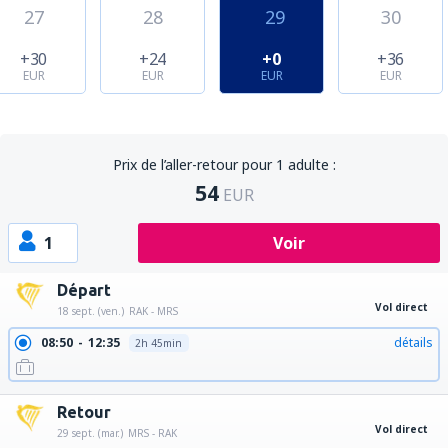
27
28
29
30
+30
+24
+0
+36
EUR
EUR
EUR
EUR
Prix de l’aller-retour pour 1 adulte :
54
EUR
1
Voir
Départ
Vol direct
18 sept. (ven.)
RAK - MRS
08:50
12:35
détails
2h 45min
Retour
Vol direct
29 sept. (mar.)
MRS - RAK