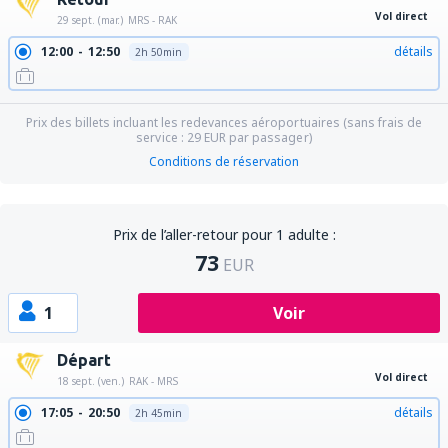
Vol direct
29 sept. (mar.)
MRS - RAK
12:00
12:50
détails
2h 50min
Prix des billets incluant les redevances aéroportuaires (sans frais de
service :
29
EUR
par passager)
Conditions de réservation
Prix de l’aller-retour pour 1 adulte :
73
EUR
1
Voir
Départ
Vol direct
18 sept. (ven.)
RAK - MRS
17:05
20:50
détails
2h 45min